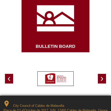
BULLETIN BOARD
‹
›
City Council of Caldes de Malavella
Plaça de l’U d’Octubre de 2017, S/N, 17455 Caldes de Malavella, Girona