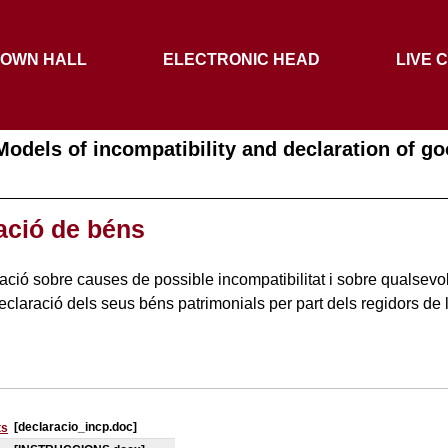
TOWN HALL
ELECTRONIC HEAD
LIVE 
Models of incompatibility and declaration of g
ració de béns
ació sobre causes de possible incompatibilitat i sobre qualsevol
claració dels seus béns patrimonials per part dels regidors de 
[declaracio_incp.doc]
ts