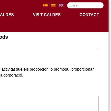
Search
...
CALDES
VISIT CALDES
CONTACT
oods
 activitat que els proporcioni o promogui proporcionar
la corporació.