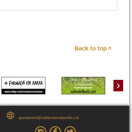
Back to top
<
›
ajuntament@caldesdemalavella.cat