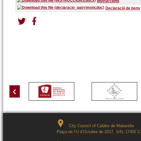
Instruccions
Declaració de bens
‹
City Council of Caldes de Malavella
Plaça de l’U d’Octubre de 2017, S/N, 17455 C