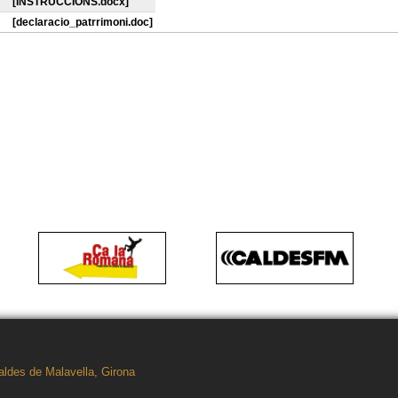
[INSTRUCCIONS.docx]
[declaracio_patrrimoni.doc]
aldes de Malavella, Girona